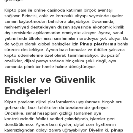
Kripto para ile online casinoda katılımın birçok avantajı
sağlanır. Birincisi, anlık ve korunaklı altyapı sayesinde üyeler
zaman kaybetmeden bahislere ulaşabiliyor. Devamında,
mahremiyeti destekleyen düzen sayesinde ekonomik kimlik
dış servislerle açıklanmadan emniyete alınıyor. Ayrıca, sanal
yatırımlarda ülkeler arası sınırlamalar neredeyse yok oluyor. Bu
da yoğun olarak global bahisçiler için
Pinup platformu
bahis
sürecini destekliyor. Ayrıca bazı bonuslar ve ödüller yalnızca
kripto ödemelerine özel olarak tanımlanabiliyor. Bu pozitif
özellikler, dijital parayı sadece bir çekim şekli değil, aynı
zamanda planlı bir hamle haline dönüştürüyor.
Riskler ve Güvenlik
Endişeleri
Kripto paraların dijital platformlarda uygulanması birçok artı
getirse de, bazı tehlikeleri da beraberinde getiriyor.
Öncelikle, sanal hesapların gizliliği tamamen üye
kontrolündedir. Wallet verileri çalındığında, işlemler geri
döndürülemez. Ayrıca bazı üyeler, dijital coin fiyatlarının
kararsızlığından dolayı zarara uğrayabiliyor. Diyelim ki,
pinup