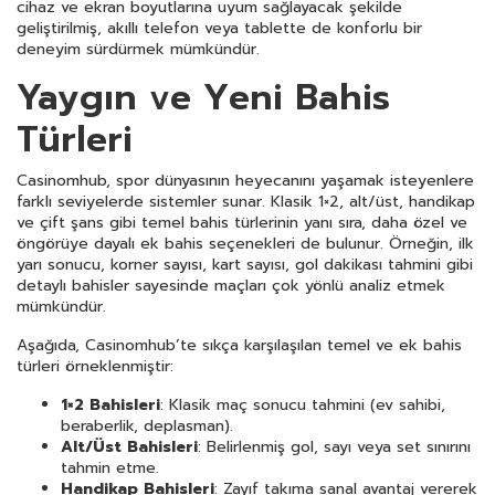
cihaz ve ekran boyutlarına uyum sağlayacak şekilde
geliştirilmiş, akıllı telefon veya tablette de konforlu bir
deneyim sürdürmek mümkündür.
Yaygın ve Yeni Bahis
Türleri
Casinomhub, spor dünyasının heyecanını yaşamak isteyenlere
farklı seviyelerde sistemler sunar. Klasik 1×2, alt/üst, handikap
ve çift şans gibi temel bahis türlerinin yanı sıra, daha özel ve
öngörüye dayalı ek bahis seçenekleri de bulunur. Örneğin, ilk
yarı sonucu, korner sayısı, kart sayısı, gol dakikası tahmini gibi
detaylı bahisler sayesinde maçları çok yönlü analiz etmek
mümkündür.
Aşağıda, Casinomhub’te sıkça karşılaşılan temel ve ek bahis
türleri örneklenmiştir:
1×2 Bahisleri
: Klasik maç sonucu tahmini (ev sahibi,
beraberlik, deplasman).
Alt/Üst Bahisleri
: Belirlenmiş gol, sayı veya set sınırını
tahmin etme.
Handikap Bahisleri
: Zayıf takıma sanal avantaj vererek