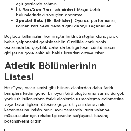
eşit şartlarda tahmin.
İlk Yarı/Son Yarı Tahminleri
: Maçın belirli
bölümlerindeki sonuçları öngörme.
Special Bets (Ek Bahisler)
: Oyuncu performansı,
korner, kart veya penaltı gibi detaylı seçenekler.
Böylece kullanıcılar, her maçta farklı stratejiler deneyerek
bahis yelpazesini genişletebilir. Özellikle canlı bahis
esnasında bu çeşitlilik daha da belirginleşir, çünkü maçın
gidişatına göre anlık ek bahis fırsatları ortaya çıkar.
Atletik Bölümlerinin
Listesi
HızlıOyna, masa tenisi gibi bilinen alanlardan daha farklı
branşlara kadar genel bir oyun türü oluşturumu sunar. Bu çok
yönlülük kullanıcıların farklı alanlarda uzmanlaşma edinmesine
veya favori liglerin ötesine geçerek yeni deneyimler
kazanmasına imkân tanır. Aynı zamanda, turnuvalar ve
müsabakalar için rekabetçi oranlar sağlayarak kazanç
potansiyelini artırır.