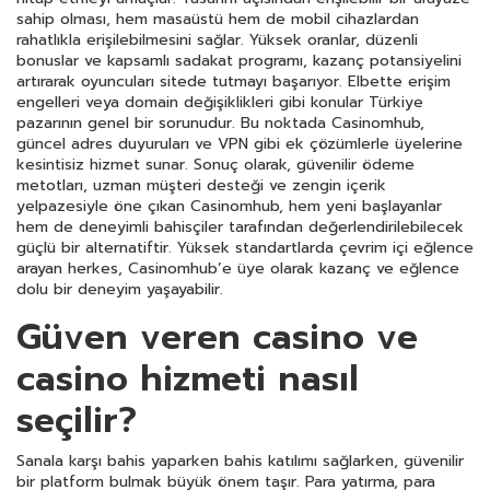
sahip olması, hem masaüstü hem de mobil cihazlardan
rahatlıkla erişilebilmesini sağlar. Yüksek oranlar, düzenli
bonuslar ve kapsamlı sadakat programı, kazanç potansiyelini
artırarak oyuncuları sitede tutmayı başarıyor. Elbette erişim
engelleri veya domain değişiklikleri gibi konular Türkiye
pazarının genel bir sorunudur. Bu noktada Casinomhub,
güncel adres duyuruları ve VPN gibi ek çözümlerle üyelerine
kesintisiz hizmet sunar. Sonuç olarak, güvenilir ödeme
metotları, uzman müşteri desteği ve zengin içerik
yelpazesiyle öne çıkan Casinomhub, hem yeni başlayanlar
hem de deneyimli bahisçiler tarafından değerlendirilebilecek
güçlü bir alternatiftir. Yüksek standartlarda çevrim içi eğlence
arayan herkes, Casinomhub’e üye olarak kazanç ve eğlence
dolu bir deneyim yaşayabilir.
Güven veren casino ve
casino hizmeti nasıl
seçilir?
Sanala karşı bahis yaparken bahis katılımı sağlarken, güvenilir
bir platform bulmak büyük önem taşır. Para yatırma, para