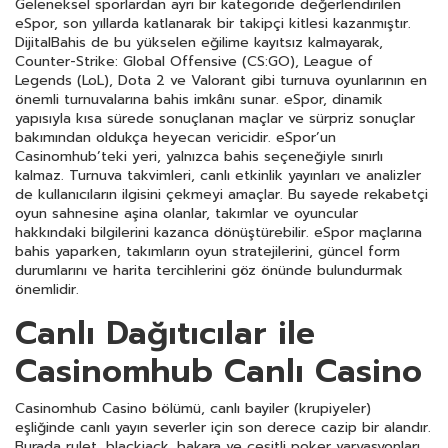
Geleneksel sporlardan ayrı bir kategoride değerlendirilen
eSpor, son yıllarda katlanarak bir takipçi kitlesi kazanmıştır.
DijitalBahis de bu yükselen eğilime kayıtsız kalmayarak,
Counter-Strike: Global Offensive (CS:GO), League of
Legends (LoL), Dota 2 ve Valorant gibi turnuva oyunlarının en
önemli turnuvalarına bahis imkânı sunar. eSpor, dinamik
yapısıyla kısa sürede sonuçlanan maçlar ve sürpriz sonuçlar
bakımından oldukça heyecan vericidir. eSpor’un
Casinomhub’teki yeri, yalnızca bahis seçeneğiyle sınırlı
kalmaz. Turnuva takvimleri, canlı etkinlik yayınları ve analizler
de kullanıcıların ilgisini çekmeyi amaçlar. Bu sayede rekabetçi
oyun sahnesine aşina olanlar, takımlar ve oyuncular
hakkındaki bilgilerini kazanca dönüştürebilir. eSpor maçlarına
bahis yaparken, takımların oyun stratejilerini, güncel form
durumlarını ve harita tercihlerini göz önünde bulundurmak
önemlidir.
Canlı Dağıtıcılar ile
Casinomhub Canlı Casino
Casinomhub Casino bölümü, canlı bayiler (krupiyeler)
eşliğinde canlı yayın severler için son derece cazip bir alandır.
Burada rulet, blackjack, bakara ve çeşitli poker varyasyonları,