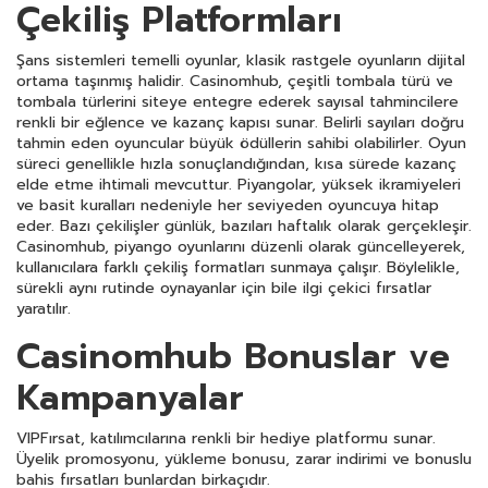
Çekiliş Platformları
Şans sistemleri temelli oyunlar, klasik rastgele oyunların dijital
ortama taşınmış halidir. Casinomhub, çeşitli tombala türü ve
tombala türlerini siteye entegre ederek sayısal tahmincilere
renkli bir eğlence ve kazanç kapısı sunar. Belirli sayıları doğru
tahmin eden oyuncular büyük ödüllerin sahibi olabilirler. Oyun
süreci genellikle hızla sonuçlandığından, kısa sürede kazanç
elde etme ihtimali mevcuttur. Piyangolar, yüksek ikramiyeleri
ve basit kuralları nedeniyle her seviyeden oyuncuya hitap
eder. Bazı çekilişler günlük, bazıları haftalık olarak gerçekleşir.
Casinomhub, piyango oyunlarını düzenli olarak güncelleyerek,
kullanıcılara farklı çekiliş formatları sunmaya çalışır. Böylelikle,
sürekli aynı rutinde oynayanlar için bile ilgi çekici fırsatlar
yaratılır.
Casinomhub Bonuslar ve
Kampanyalar
VIPFırsat, katılımcılarına renkli bir hediye platformu sunar.
Üyelik promosyonu, yükleme bonusu, zarar indirimi ve bonuslu
bahis fırsatları bunlardan birkaçıdır.