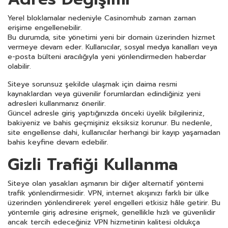
Yerel bloklamalar nedeniyle Casinomhub zaman zaman
erişime engellenebilir.
Bu durumda, site yönetimi yeni bir domain üzerinden hizmet
vermeye devam eder. Kullanıcılar, sosyal medya kanalları veya
e-posta bülteni aracılığıyla yeni yönlendirmeden haberdar
olabilir.
Siteye sorunsuz şekilde ulaşmak için daima resmi
kaynaklardan veya güvenilir forumlardan edindiğiniz yeni
adresleri kullanmanız önerilir.
Güncel adresle giriş yaptığınızda önceki üyelik bilgileriniz,
bakiyeniz ve bahis geçmişiniz eksiksiz korunur. Bu nedenle,
site engellense dahi, kullanıcılar herhangi bir kayıp yaşamadan
bahis keyfine devam edebilir.
Gizli Trafiği Kullanma
Siteye olan yasakları aşmanın bir diğer alternatif yöntemi
trafik yönlendirmesidir. VPN, internet akışınızı farklı bir ülke
üzerinden yönlendirerek yerel engelleri etkisiz hâle getirir. Bu
yöntemle giriş adresine erişmek, genellikle hızlı ve güvenlidir
ancak tercih edeceğiniz VPN hizmetinin kalitesi oldukça