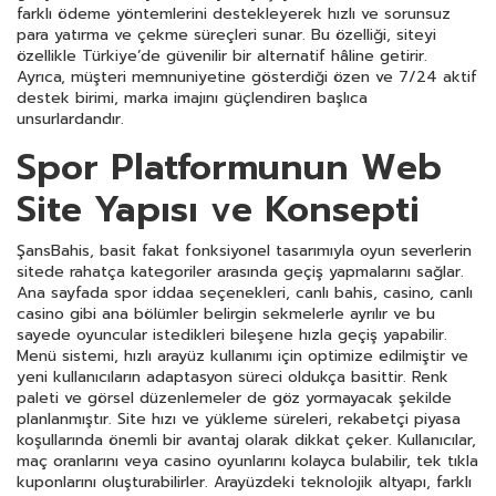
farklı ödeme yöntemlerini destekleyerek hızlı ve sorunsuz
para yatırma ve çekme süreçleri sunar. Bu özelliği, siteyi
özellikle Türkiye’de güvenilir bir alternatif hâline getirir.
Ayrıca, müşteri memnuniyetine gösterdiği özen ve 7/24 aktif
destek birimi, marka imajını güçlendiren başlıca
unsurlardandır.
Spor Platformunun Web
Site Yapısı ve Konsepti
ŞansBahis, basit fakat fonksiyonel tasarımıyla oyun severlerin
sitede rahatça kategoriler arasında geçiş yapmalarını sağlar.
Ana sayfada spor iddaa seçenekleri, canlı bahis, casino, canlı
casino gibi ana bölümler belirgin sekmelerle ayrılır ve bu
sayede oyuncular istedikleri bileşene hızla geçiş yapabilir.
Menü sistemi, hızlı arayüz kullanımı için optimize edilmiştir ve
yeni kullanıcıların adaptasyon süreci oldukça basittir. Renk
paleti ve görsel düzenlemeler de göz yormayacak şekilde
planlanmıştır. Site hızı ve yükleme süreleri, rekabetçi piyasa
koşullarında önemli bir avantaj olarak dikkat çeker. Kullanıcılar,
maç oranlarını veya casino oyunlarını kolayca bulabilir, tek tıkla
kuponlarını oluşturabilirler. Arayüzdeki teknolojik altyapı, farklı